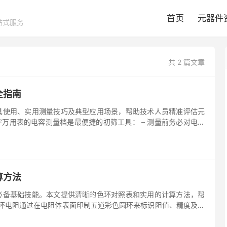
首页
元器件
站式服务
共 2 篇文章
全指南
具使用、实用测量技巧及典型应用场景，帮助技术人员精准评估元
字万用表的电容测量档是最便捷的初筛工具： – 测量前务必对电容
算方法
必备基础技能。本文提供清晰的色环对照表和实用的计算方法，帮
色环电阻通过在电阻体表面印制五道彩色圆环来标识阻值、精度及温