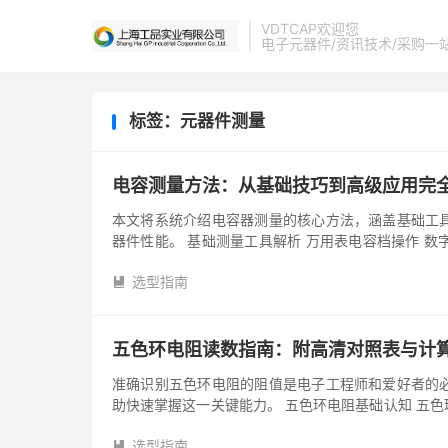
VDTCAP欢迎您
电子元器件/资讯技术/采购一
标签：元器件测量
电容测量方法：从基础技巧到高级应用完
本文将系统介绍电容器测量的核心方法，涵盖基础工
器件性能。 基础测量工具解析 万用表电容档操作 数
完全放电 &...
选型指南

五色环电阻读数指南：附高清对照表与计
准确识别五色环电阻的阻值是电子工程师和爱好者的
助快速掌握这一关键能力。 五色环电阻基础认知 五
度系数。其识别逻辑比四色环电...
选型指南
