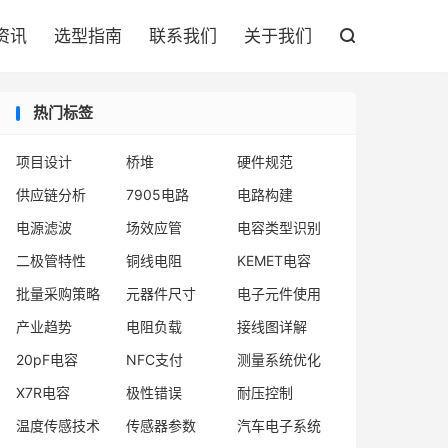

资讯
选型指南
联系我们
关于我们

热门标签
项目设计
桥堆
硬件规范
供应链分析
7905电路
电路构建
电源滤波
场效应管
电容类型识别
二极管特性
铜线电阻
KEMET电容
批量采购策略
元器件尺寸
电子元件使用
产业趋势
电阻负载
接线图详解
20pF电容
NFC支付
测量系统优化
X7R电容
极性错误
耐压控制
温度传感技术
传感器参数
汽车电子系统