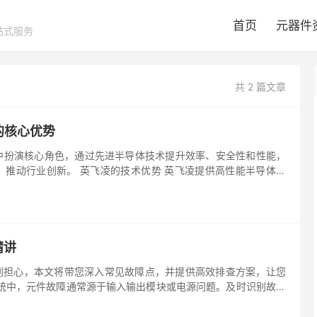
首页
元器件
站式服务
共 2 篇文章
的核心优势
中扮演核心角色，通过先进半导体技术提升效率、安全性和性能，
推动行业创新。 英飞凌的技术优势 英飞凌提供高性能半导体器
精讲
别担心，本文将带您深入常见故障点，并提供高效排查方案，让您
C系统中，元件故障通常源于输入输出模块或电源问题。及时识别故障