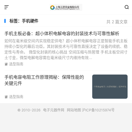


标签：手机硬件
共 2 篇文章
手机主板必备：超小体积电解电容的封装技术与可靠性解析
如何在毫米级空间内实现稳定供电？超小体积电解电容正是智能手机主板
持续小型化的幕后功臣。其封装技术与可靠性直接决定了设备的续航、稳
定性与寿命。 微型化封装的核心挑战 空间压缩与热管理 手机主板空间寸
土寸金，微型电解电容需在毫米级尺寸内维持有效...
选型指南

手机电容电阻工作原理揭秘：保障性能的
关键元件
选型指南

© 2010-2026
电子元器件网
网站地图
沪ICP备10215974号