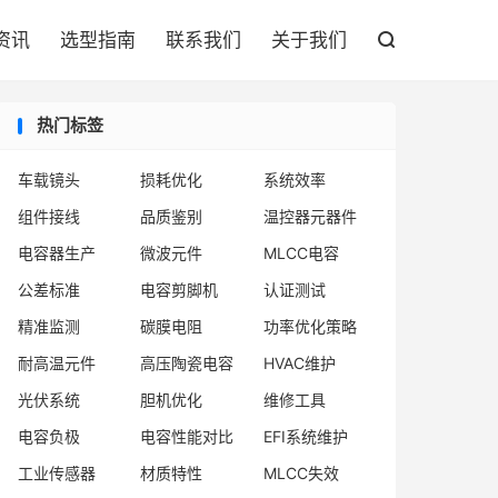

资讯
选型指南
联系我们
关于我们

热门标签
车载镜头
损耗优化
系统效率
组件接线
品质鉴别
温控器元器件
电容器生产
微波元件
MLCC电容
公差标准
电容剪脚机
认证测试
精准监测
碳膜电阻
功率优化策略
耐高温元件
高压陶瓷电容
HVAC维护
光伏系统
胆机优化
维修工具
电容负极
电容性能对比
EFI系统维护
工业传感器
材质特性
MLCC失效