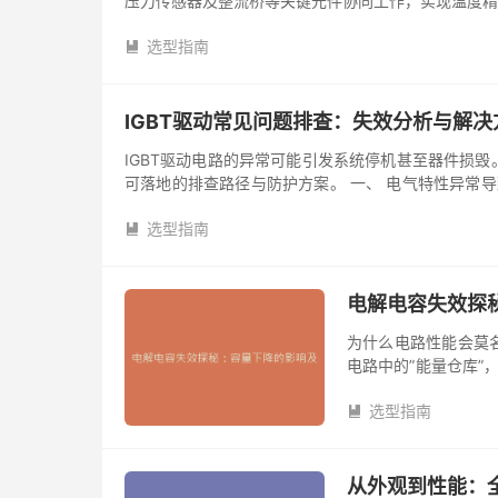
压力传感器及整流桥等关键元件协同工作，实现温度精
的核心任务是接收指令、...
选型指南

IGBT驱动常见问题排查：失效分析与解决
IGBT驱动电路的异常可能引发系统停机甚至器件损
可落地的排查路径与防护方案。 一、 电气特性异常导
引发灾难性故障。 关...
选型指南

电解电容失效探
为什么电路性能会莫
电路中的”能量仓库”
量低于标称值时，电路将
选型指南

从外观到性能：