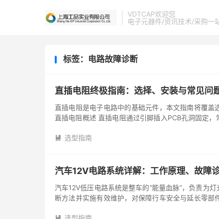
VDTCAP欢迎您
电子元器件/资讯技术/采购一
标签：电路故障诊断
直插电阻终极指南：选择、安装与常见问
直插电阻是电子电路中的基础元件，本文指南将覆盖
直插电阻概述 直插电阻通过引脚插入PCB孔洞固定
保电路稳定运行。 与表面贴...
选型指南

汽车12V电路系统详解：工作原理、故障
汽车12V低压电路系统是整车的“能量血脉”，负责为
断方法并实施有效维护，对保障行车安全与延长零部
一、 12V系统核心工...
选型指南
