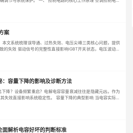
确调节与系统保护。 一、 控制电路的核心工作原理 空调控制电路
方案
毁。本文系统梳理误导通、过热失效、电压尖峰三类核心问题，提供
致的失效 驱动信号的完整性直接影响IGBT开关状态，电压波动常
秘：容量下降的影响及诊断方法
名下降？设备频繁重启？电解电容容量衰减往往是隐藏元凶。作为
，其失效直接影响系统稳定性。 容量下降的典型影响 当电容实际容
出现连锁反应： – 电源...
全面解析电容好坏的判断标准