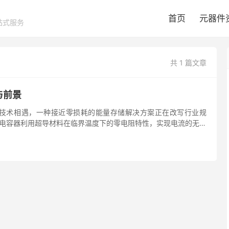
首页
元器件
站式服务
共 1 篇文章
与前景
技术相遇，一种接近零损耗的能量存储解决方案正在改写行业规
超导电容器利用超导材料在临界温度下的零电阻特性，实现电流的无损