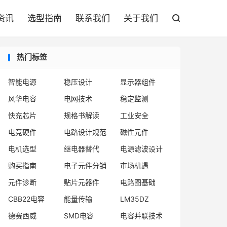

资讯
选型指南
联系我们
关于我们

热门标签
智能电源
稳压设计
显示器组件
风华电容
电网技术
稳定监测
快充芯片
规格书解读
工业安全
电竞硬件
电路设计规范
磁性元件
电机选型
继电器替代
电源滤波设计
购买指南
电子元件分销
市场机遇
元件诊断
贴片元器件
电路图基础
CBB22电容
能量传输
LM35DZ
德赛西威
SMD电容
电容并联技术