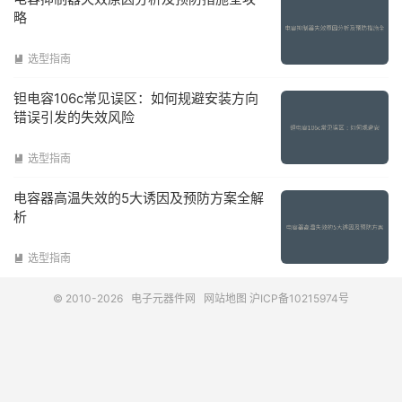
略
选型指南

钽电容106c常见误区：如何规避安装方向
错误引发的失效风险
选型指南

电容器高温失效的5大诱因及预防方案全解
析
选型指南

© 2010-2026
电子元器件网
网站地图
沪ICP备10215974号