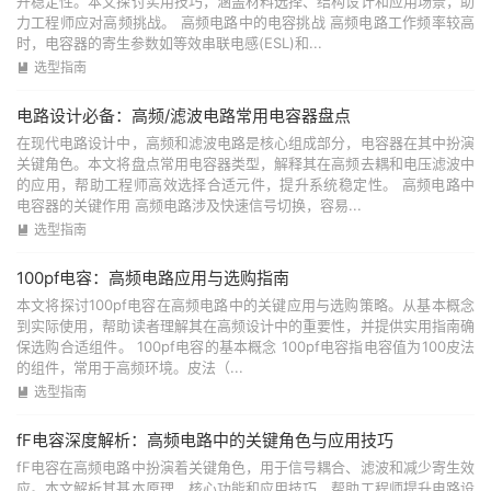
升稳定性。本文探讨实用技巧，涵盖材料选择、结构设计和应用场景，助
力工程师应对高频挑战。 高频电路中的电容挑战 高频电路工作频率较高
时，电容器的寄生参数如等效串联电感(ESL)和...
选型指南

电路设计必备：高频/滤波电路常用电容器盘点
在现代电路设计中，高频和滤波电路是核心组成部分，电容器在其中扮演
关键角色。本文将盘点常用电容器类型，解释其在高频去耦和电压滤波中
的应用，帮助工程师高效选择合适元件，提升系统稳定性。 高频电路中
电容器的关键作用 高频电路涉及快速信号切换，容易...
选型指南

100pf电容：高频电路应用与选购指南
本文将探讨100pf电容在高频电路中的关键应用与选购策略。从基本概念
到实际使用，帮助读者理解其在高频设计中的重要性，并提供实用指南确
保选购合适组件。 100pf电容的基本概念 100pf电容指电容值为100皮法
的组件，常用于高频环境。皮法（...
选型指南

fF电容深度解析：高频电路中的关键角色与应用技巧
fF电容在高频电路中扮演着关键角色，用于信号耦合、滤波和减少寄生效
应。本文解析其基本原理、核心功能和应用技巧，帮助工程师提升电路设