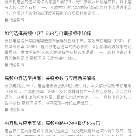
低损耗电容的选型需综合考量介质特性、寄生参数及环境适应性，以下是
五大核心要点解析。 一、介质材料决定高频损耗基础 高频电流通过电容
时，介质分子极化响应速度直接影响介质损耗角正切...
选型指南

如何选择高频电容？ESR与自谐振频率详解
高频电路设计常因电容选型不当导致性能下降。等效串联电阻（ESR） 和
自谐振频率（SRF） 是高频电容选型的核心参数，直接影响滤波效果与能
量损耗。本文将解析这两大关键特性及其选型逻辑。 一、高频电路对电
容的特殊要求 高频环境（通常指MHz以...
选型指南

高频电容选型指南：关键参数与应用场景解析
高频电路设计中，电容选型直接影响系统性能。本文解析等效串联电阻
（ESR）、自谐振频率（SRF）及介质材料特性三大核心参数，结合射频
通信、开关电源等典型场景，提供实用选型思路。 一、 高频电容的核心
性能参数 高频环境下，电容表现与传统应用差异...
选型指南

电容铁片应用实战：高频电路中的电极优化技巧
电容铁片在高频电路中扮演关键角色，优化电极能显著减少寄生效应、提