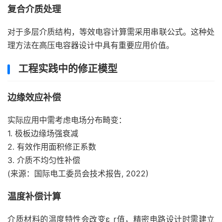
复合介质处理
对于多层介质结构，等效电容计算需采用串联公式。这种处
理方法在高压电容器设计中具有重要应用价值。
工程实践中的修正模型
边缘效应补偿
实际应用中需考虑电场分布畸变：
1. 极板边缘场强衰减
2. 有效作用面积修正系数
3. 介质不均匀性补偿
(来源：国际电工委员会技术报告, 2022)
温度补偿计算
介质材料的温度特性会改变ε_r值，精密电路设计时需建立