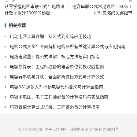
上一篇
下一篇
从零掌握电容串联公式：电路设
电容串联公式常见误区：80%工
计效率提升200%的秘密
程师忽略的关键细节
相关推荐
启动电容计算详解：从公式到实际应用技巧
电容公式大全：全面解析电容器所有关键计算公式与应用指南
电缆电容量计算公式详解：核心方法与实用指南
电容换算表：工程师必备的电容单位转换权威指南
电容器串联与并联：全面解析连接方式与计算公式
电容331是多大？揭秘电容代码含义与计算全指南
电容求电压：电子工程师必备的计算技巧与实战指南
电容容值计算公式详解：工程师必备的计算指南
© 2010-2026
电子元器件网
网站地图
沪ICP备10215974号