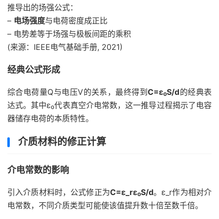
推导出的场强公式：
–
电场强度
与电荷密度成正比
– 电势差等于场强与极板间距的乘积
(来源：IEEE电气基础手册, 2021)
经典公式形成
综合电荷量Q与电压V的关系，最终得到
C=ε₀S/d
的经典表
达式。其中ε₀代表真空介电常数，这一推导过程揭示了电容
器储存电荷的本质特性。
介质材料的修正计算
介电常数的影响
引入介质材料时，公式修正为
C=ε_rε₀S/d
。ε_r作为相对介
电常数，不同介质类型可能使该值提升数十倍至数千倍。