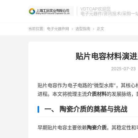
VDTCAP欢迎您
电子元器件/资讯技术/采购一
当前位置：
电子元器件网
选型指南
正文


贴片电容材料演进
2025-07-23
贴片电容作为电子电路的“微型水库”，其核
进程。本文将梳理主流
介质材料
的发展脉络，
一、 陶瓷介质的奠基与挑战
早期贴片电容主要依赖
陶瓷介质
，其稳定性和