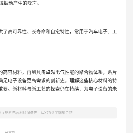
械振动产生的噪声。
供了高可靠性、长寿命和自愈特性，常用于汽车电子、工
的高容材料，再到具备卓越电气性能的聚合物体系，贴片
满足电子设备更高需求的创新史。理解这些核心材料的特
重要。新材料与新工艺的探索仍在持续，为电子设备的未
网
»
贴片电容材料演进史：从X7R到尖端聚合物
分享到