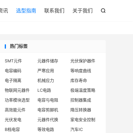

资讯
选型指南
联系我们
关于我们

热门标签
SMT元件
元器件储存
光伏保护器件
电容编码
严寒应用
等响度曲线
电子隔离
机械应力
库存寿命
物联网元器件
LC电路
极端温度策略
功率模块选型
电容与电阻
控制器集成
高效能元件
电容剪脚机
降压转换器
光伏发电
元器件代换
家电安全控制
B档电容
等效电路
汽车IC