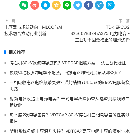









上一篇
下一篇
电容器市场新动向：MLCC与AI
TDK EPCOS
技术融合推动行业创新
B25667B3247A375 电力电容 -
工业功率因数校正的理想选择
相关推荐
碎石机30kV滤波电容鼓包？VDTCAP阻燃方案UL认证替代验证
模块驱动板脉冲电容不配套，谐振电路炸管到底该从哪查起？
三相吸收电路电容频繁失效？灌封结构+UL认证的550V电解替换
思路
射频电源改造上电炸电容？干式电容故障排查从选型到接线的三
步拆解
每季度2次电容击穿？VDTCAP 30kV碎石机三相电容自愈性实测
报告
储能系统母线电容温升失控？VDTCAP高压电解电容的灌封与水