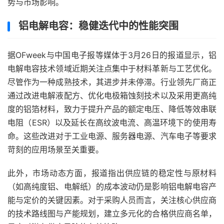
势与市场影响。
铝电解电容：稳健迭代中的性能突围
据OFweek与中国电子报等媒体于3月26日的报道显示，铝
电解电容技术领域近期关注点集中于材料革新与工艺优化。
尽管作为一种成熟技术，其进步并未停滞。行业领先厂商正
通过改进电解液配方、优化电极箱蚀刻技术以及采用更高纯
度的铝箔材料，致力于提升产品的额定电压、降低等效串联
电阻（ESR）以及延长在高纹波电流、高温环境下的使用寿
命。这些改进对于工业电源、服务器电源、汽车电子等要求
苛刻的应用场景至关重要。
此外，市场动态方面，报道指出供应链的稳定性与原材料
（如高纯度铝、电解纸）的成本波动仍是影响铝电解电容产
能与定价的关键因素。对于采购人员而言，关注核心供应商
的技术路线图与产能规划，建立多元化的合格供应商名单，