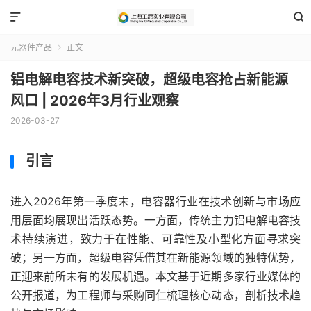


元器件产品
正文

铝电解电容技术新突破，超级电容抢占新能源
风口 | 2026年3月行业观察
2026-03-27
引言
进入2026年第一季度末，电容器行业在技术创新与市场应
用层面均展现出活跃态势。一方面，传统主力铝电解电容技
术持续演进，致力于在性能、可靠性及小型化方面寻求突
破；另一方面，超级电容凭借其在新能源领域的独特优势，
正迎来前所未有的发展机遇。本文基于近期多家行业媒体的
公开报道，为工程师与采购同仁梳理核心动态，剖析技术趋