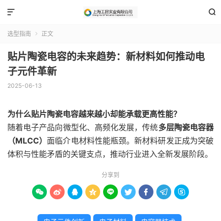


选型指南
正文

贴片陶瓷电容的未来趋势：新材料如何推动电
子元件革新
2025-06-13
为什么贴片陶瓷电容越来越小却能承载更高性能？
随着电子产品向微型化、高频化发展，传统
多层陶瓷电容器
（MLCC）
面临介电材料性能瓶颈。新材料研发正成为突破
体积与性能矛盾的关键支点，推动行业进入全新发展阶段。
分享到








