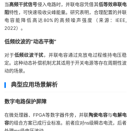
当
高频干扰信号
侵入电路时，并联电容凭借其
低等效串联电
阻
特性，可快速吸收尖峰能量。研究表明，合理配置的并联
电容能降低高达80%的高频噪声强度（来源：IEEE,
2022）。
低频纹波的”动态平衡”
对于
低频纹波干扰
，并联电容通过充放电过程维持电压稳
定。这种动态补偿机制尤其适用于开关电源等存在周期性波
动的场景。
典型应用场景解析
数字电路保护屏障
在微处理器、FPGA等数字器件旁，并联
陶瓷电容
与
电解电
容
的组合方案已成行业标准。前者应对ns级瞬态电流，后者
处理ms级电压波动。