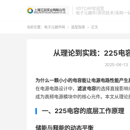
VDTCAP欢迎您
电子元器件/资讯技术/采购一
当前位置：
电子元器件网
选型指南
正文


从理论到实践：225电
2025-06-13
为什么一颗小小的电容能让电源电路性能产生
在电源电路设计中，
滤波电容
的选择直接影响
成为高频电源模块中的核心元件。本文从理论
一、225电容的底层工作原理
储能与释能的动态平衡