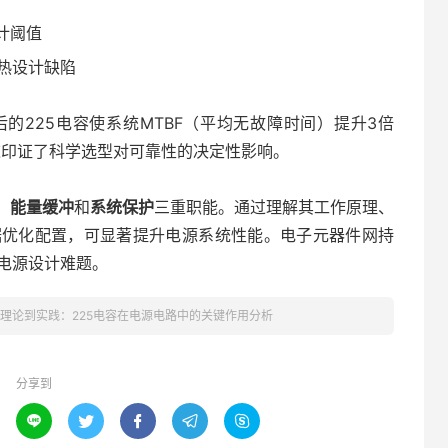
计阈值
热设计缺陷
的225电容使系统MTBF（平均无故障时间）提升3倍
。这印证了科学选型对可靠性的决定性影响。
、
能量缓冲
和
系统保护
三重职能。通过理解其工作原理、
据优化配置，可显著提升电源系统性能。电子元器件网持
电源设计难题。
理论到实践：225电容在电源电路中的关键作用分析
分享到




