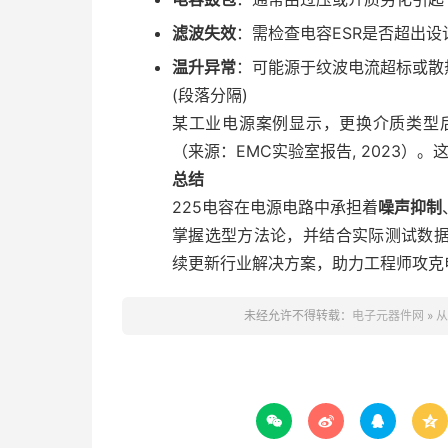
滤波失效
：需检查电容ESR是否超出设
温升异常
：可能源于纹波电流超标或散
(段落分隔)
某工业电源案例显示，更换介质类型后
（来源：EMC实验室报告, 2023）
总结
225电容在电源电路中承担着
噪声抑制
掌握选型方法论，并结合实际测试数
续更新行业解决方案，助力工程师攻克
未经允许不得转载：
电子元器件网
»
从



