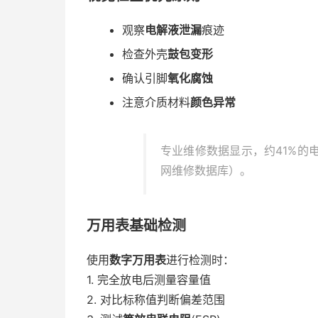
观察
电解液泄漏
痕迹
检查外壳
鼓包变形
确认引脚
氧化腐蚀
注意介质材料
颜色异常
专业维修数据显示，约41%的
网维修数据库）。
万用表基础检测
使用
数字万用表
进行检测时：
1. 完全放电后测量容量值
2. 对比标称值判断偏差范围