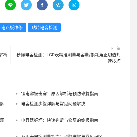





电路板维修
贴片电容检测
下一篇
解析
秒懂电容检测：LCR表精准测量与容量/损耗角正切值判
读技巧
钽电容被击穿：原因解析与预防修复指南
全解
电容检测步骤详解与常见问题解决
问题
电容器好坏：快速判断与修复的终极指南
万用表电容测量指南：步骤详解与常见误区