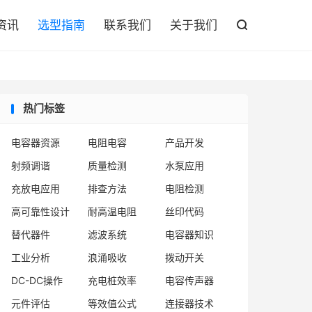

资讯
选型指南
联系我们
关于我们

热门标签
电容器资源
电阻电容
产品开发
射频调谐
质量检测
水泵应用
充放电应用
排查方法
电阻检测
高可靠性设计
耐高温电阻
丝印代码
替代器件
滤波系统
电容器知识
工业分析
浪涌吸收
拨动开关
DC-DC操作
充电桩效率
电容传声器
元件评估
等效值公式
连接器技术