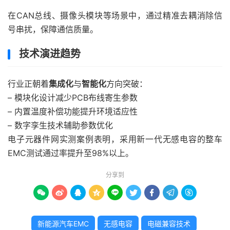
在CAN总线、摄像头模块等场景中，通过精准去耦消除信
号串扰，保障通信质量。
技术演进趋势
行业正朝着
集成化
与
智能化
方向突破：
– 模块化设计减少PCB布线寄生参数
– 内置温度补偿功能提升环境适应性
– 数字孪生技术辅助参数优化
电子元器件网实测案例表明，采用新一代无感电容的整车
EMC测试通过率提升至98%以上。
分享到









新能源汽车EMC
无感电容
电磁兼容技术