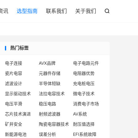

资讯
选型指南
联系我们
关于我们

热门标签
电子连接
AVX品牌
电子电路元件
瓷片电容
元器件存储
电阻器优势
滤波设计
半导体短缺
充电桩电压
显示驱动技术
法拉电容技术
微电子技术
电压平滑
稳压电路
消费电子市场
芯片技术演进
射频滤波器
AV系统
矿井安全
陶瓷电容器技术
耐压值选择
新能源电池
误差分析
EFI系统故障