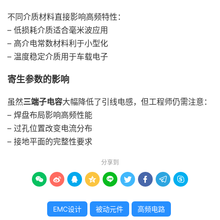
不同介质材料直接影响高频特性：
– 低损耗介质适合毫米波应用
– 高介电常数材料利于小型化
– 温度稳定介质用于车载电子
寄生参数的影响
虽然
三端子电容
大幅降低了引线电感，但工程师仍需注意：
– 焊盘布局影响高频性能
– 过孔位置改变电流分布
– 接地平面的完整性要求
分享到









EMC设计
被动元件
高频电路