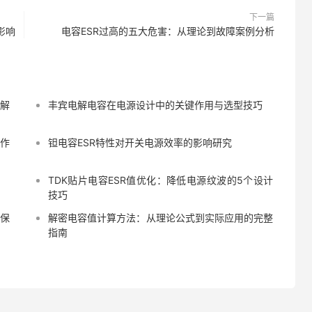
下一篇
影响
电容ESR过高的五大危害：从理论到故障案例分析
景解
丰宾电解电容在电源设计中的关键作用与选型技巧
键作
钽电容ESR特性对开关电源效率的影响研究
TDK贴片电容ESR值优化：降低电源纹波的5个设计
技巧
藏保
解密电容值计算方法：从理论公式到实际应用的完整
指南