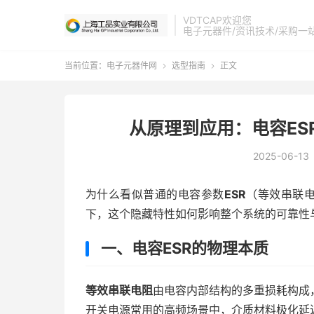
VDTCAP欢迎您
电子元器件/资讯技术/采购一
当前位置：
电子元器件网
选型指南
正文


从原理到应用：电容ES
2025-06-13
为什么看似普通的电容参数
ESR
（等效串联电
下，这个隐藏特性如何影响整个系统的可靠性
一、电容ESR的物理本质
等效串联电阻
由电容内部结构的多重损耗构成
开关电源常用的高频场景中，介质材料极化延