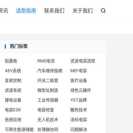

资讯
选型指南
联系我们
关于我们

热门标签
铝基板
RMS电流
滤波电容选型
48V系统
汽车维修指南
MEF电容
变桨控制
开关二极管
医疗设备
滤波系统
微型化制造
绿色元器件
锂电设备
工业传感器
YST品牌
电容ESR
电容修复
散热技术
低频应用
无人机技术
涤纶电容
可再生能源储能
处理器协同
问题解决