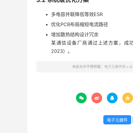
3.2 系统级优化方案
多电容并联降低等效ESR
优化PCB布局缩短电流路径
增加散热结构设计冗余
某通信设备厂商通过上述方案，成功
2023）。
未经允许不得转载：
电子元器件网
»
从




电子元器件