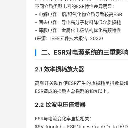
不同介质类型电容的ESR特性差异明显：
– 电解电容：铝/钽氧化物介质导致较高ESR
– 固态电容：导电高分子材料降低介质损耗
– 薄膜电容：金属化电极结构优化高频特性
(来源：IEEE元件技术报告, 2022)
二、ESR对电源系统的三重影
2.1 效率损耗放大器
高频开关动作使ESR产生的热损耗呈指数级增
ESR造成的损耗占总损耗的18%以上。
2.2 纹波电压倍增器
ESR与电流变化率直接相关：
$$V_{ripple} = ESR \times \frac{\Delta I}{\D