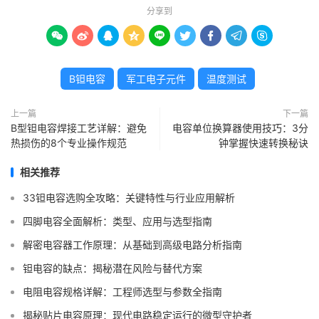
分享到









B钽电容
军工电子元件
温度测试
上一篇
下一篇
B型钽电容焊接工艺详解：避免
电容单位换算器使用技巧：3分
热损伤的8个专业操作规范
钟掌握快速转换秘诀
相关推荐
33钽电容选购全攻略：关键特性与行业应用解析
四脚电容全面解析：类型、应用与选型指南
解密电容器工作原理：从基础到高级电路分析指南
钽电容的缺点：揭秘潜在风险与替代方案
电阻电容规格详解：工程师选型与参数全指南
揭秘贴片电容原理：现代电路稳定运行的微型守护者