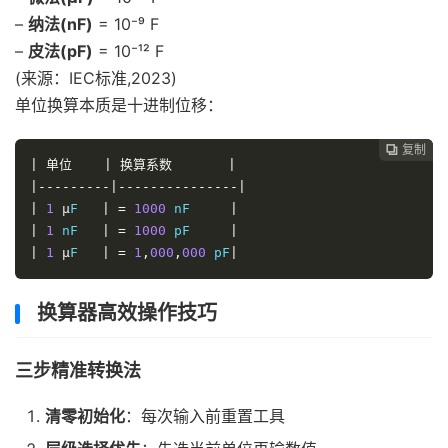
–
纳法(nF)
= 10⁻⁹ F
–
皮法(pF)
= 10⁻¹² F
(来源：IEC标准,2023)
单位换算本质是十进制位移：
复制

|
单位
|
换算系数
|
|---------|---------------|
|
1
μ
F   
|
=
1000
 nF     
|
|
1
 nF   
|
=
1000
 pF     
|
|
1
μ
F   
|
=
1
,
000
,
000
 pF
|
换算器高效操作技巧
三步精准转换法
清零初始化
：每次输入前重置工具