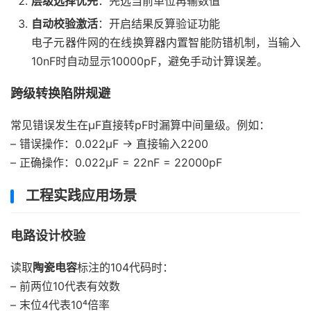
层级选择优先
：先选当前单位再输数值
自动校验激活
：开启结果反算验证功能
电子元器件网的在线换算器内置智能防错机制，当输入
10nF时自动显示10000pF，避免手动计算误差。
跨级转换陷阱规避
常见错误发生在μF直接转pF时漏算中间量级。例如：
– 错误操作：0.022μF → 直接输入2200
– 正确操作：0.022μF = 22nF = 22000pF
工程实践应用场景
电路设计校验
读取
陶瓷电容
标注的104代码时：
– 前两位10代表有效数
– 末位4代表10⁴倍率