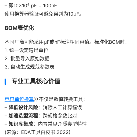
– 即10×10⁴ pF = 100nF
使用换算器验证可避免误判为10μF。
BOM表优化
不同厂商可能采用μF或nF标注相同容值。标准化BOM时：
1. 统一设定输出单位
2. 批量导入原始数据
3. 自动生成规范参数表
专业工具核心价值
电容单位换算
器不仅是数值转换工具：
–
降低设计风险
：消除人工计算错误
–
加速选型流程
：跨规格参数比对
–
知识库集成
：内置常见介质类型特性
(来源：EDA工具白皮书,2022)