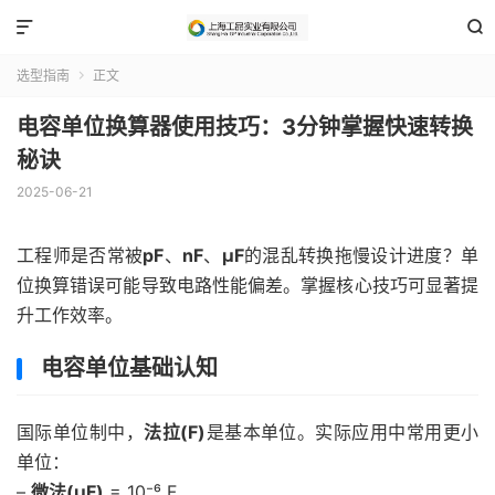


选型指南
正文

电容单位换算器使用技巧：3分钟掌握快速转换
秘诀
2025-06-21
工程师是否常被
pF
、
nF
、
μF
的混乱转换拖慢设计进度？单
位换算错误可能导致电路性能偏差。掌握核心技巧可显著提
升工作效率。
电容单位基础认知
国际单位制中，
法拉(F)
是基本单位。实际应用中常用更小
单位：
–
微法(μF)
= 10⁻⁶ F