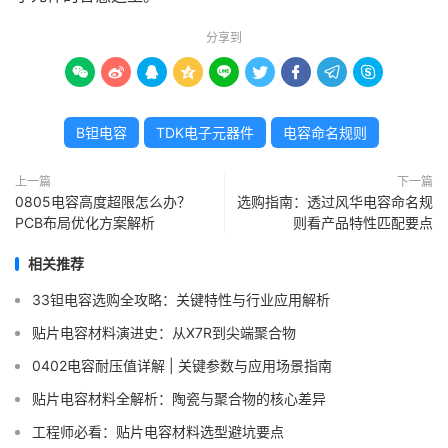
分享到









B钽电容
TDK电子元器件
电容命名规则
上一篇
下一篇
0805电容高度超限怎么办？
选购指南：透过风华电容命名规
PCB布局优化方案解析
则看产品特性匹配要点
相关推荐
33钽电容选购全攻略：关键特性与行业应用解析
贴片电容材料演进史：从X7R到尖端聚合物
0402电容耐压值详解 | 关键参数与应用场景指南
贴片电容材料全解析：陶瓷与聚合物的核心差异
工程师必看：贴片电容材料选型避坑要点