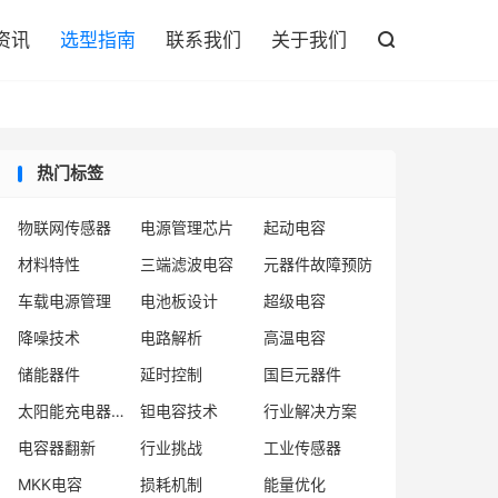

资讯
选型指南
联系我们
关于我们

热门标签
物联网传感器
电源管理芯片
起动电容
材料特性
三端滤波电容
元器件故障预防
车载电源管理
电池板设计
超级电容
降噪技术
电路解析
高温电容
储能器件
延时控制
国巨元器件
太阳能充电器、电容器、电量管理
钽电容技术
行业解决方案
电容器翻新
行业挑战
工业传感器
MKK电容
损耗机制
能量优化