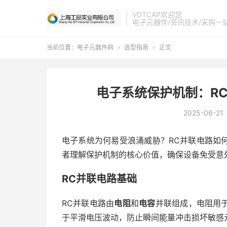
VDTCAP欢迎您
电子元器件/资讯技术/采购一
当前位置：
电子元器件网
选型指南
正文


电子系统保护机制：R
2025-06-21
电子系统为何易受浪涌威胁？RC并联电路如
者理解保护机制的核心价值，确保设备免受意
RC并联电路基础
RC并联电路由
电阻
和
电容
并联组成，电阻用
于平滑电压波动，防止瞬间能量冲击损坏敏感