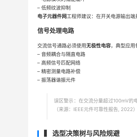
– 低频纹波抑制
电子元器件网
工程师建议：在开关电源输出端
信号处理电路
交流信号通路必须使用
无极性电容
，典型应用
– 音频耦合与隔直电路
– 高频信号匹配网络
– 精密测量电路补偿
– 振荡器谐振元件
误区警示：在交流分量超过100mV
（来源：IEEE元件可靠性报告, 2022
▍ 选型决策树与风险规避