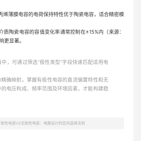
丙烯薄膜电容的电荷保持特性优于陶瓷电容，适合精密模
R介质陶瓷电容的容值变化率通常控制在±15%内（来源：
影响更显著。
具中，可通过筛选”极性类型”字段快速匹配适用电
的精确映射。掌握有极性电容的直流偏置特性和无
中的电压构成、频率范围及环境因素，才能构建稳
有极性电容VS无极性电容：电路设计的定向选择法则