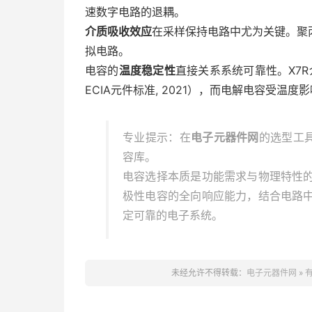
速数字电路的退耦。
介质吸收效应
在采样保持电路中尤为关键。聚
拟电路。
电容的
温度稳定性
直接关系系统可靠性。X7
ECIA元件标准, 2021），而电解电容受温度
专业提示：在
电子元器件网
的选型工
容库。
电容选择本质是功能需求与物理特性
极性电容的全向响应能力，结合电路
定可靠的电子系统。
未经允许不得转载：
电子元器件网
»