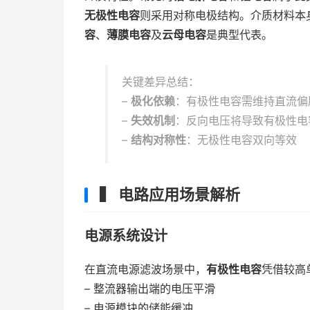
无极性电容
则采用对称电极结构。介质材料本
容
、
薄膜电容
及
云母电容
是典型代表。
关键差异总结：
–
极化依赖
：有极性电容需维持直流偏
–
失效机制
：反向电压将导致有极性电
–
结构对称性
：无极性电容双向等效
▍ 电路应用场景解析
电源系统设计
在直流电源滤波场景中，
有极性电容
凭借较高
– 整流器输出端的电压平滑
– 电源模块的储能缓冲