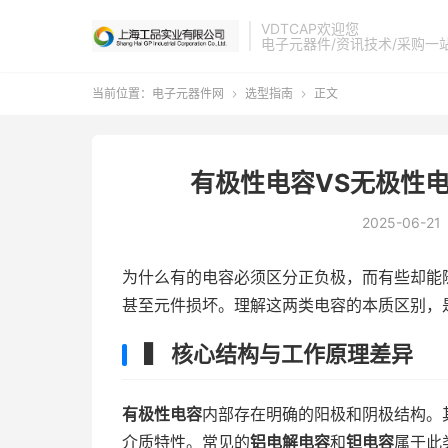
VDTCAP欢迎您
电子元器件/资讯技术/采购一
当前位置：
电子元器件网
选型指南
正文


有极性电容VS无极性
2025-06-21
为什么有的电容必须区分正负极，而有些却能
甚至元件损坏。理解这两类电容的本质区别，
▍ 核心结构与工作原理差异
有极性电容
内部存在明确的阳极和阴极结构。
介质特性。常见的
铝电解电容
和
钽电容
属于此