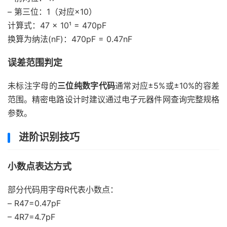
– 第三位：1（对应×10）
计算式：47 × 10¹ = 470pF
换算为纳法(nF)：470pF = 0.47nF
误差范围判定
未标注字母的
三位纯数字代码
通常对应±5%或±10%的容差
范围。精密电路设计时建议通过电子元器件网查询完整规格
参数。
进阶识别技巧
小数点表达方式
部分代码用字母R代表小数点：
– R47=0.47pF
– 4R7=4.7pF