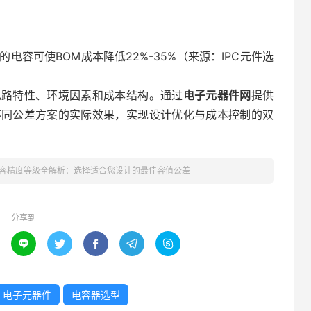
电容可使BOM成本降低22%-35%（来源：IPC元件选
电路特性、环境因素和成本结构。通过
电子元器件网
提供
不同公差方案的实际效果，实现设计优化与成本控制的双
容精度等级全解析：选择适合您设计的最佳容值公差
分享到





电子元器件
电容器选型