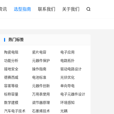

资讯
选型指南
联系我们
关于我们

热门标签
陶瓷电阻
瓷片电容
电子应用
功能分析
元器件保护
电路拓扑
接地安全
操作指南
驱动电路设计
德赛西威
电池标准
光伏优化
容差等级
元器件创新
单向导电
标称容量
万用表使用
电子元器件设计
数学建模
调节器原理
环境感知
汽车电子技术
石墨烯技术
光耦