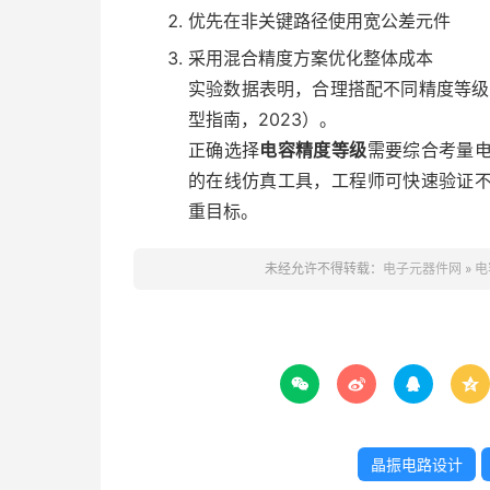
优先在非关键路径使用宽公差元件
采用混合精度方案优化整体成本
实验数据表明，合理搭配不同精度等级的
型指南，2023）。
正确选择
电容精度等级
需要综合考量
的在线仿真工具，工程师可快速验证
重目标。
未经允许不得转载：
电子元器件网
»
电




晶振电路设计