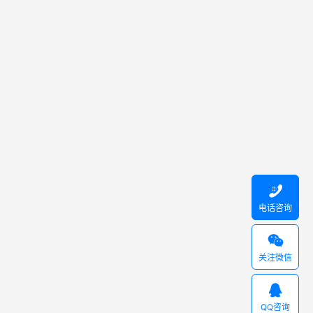

电话咨询

关注微信

QQ咨询