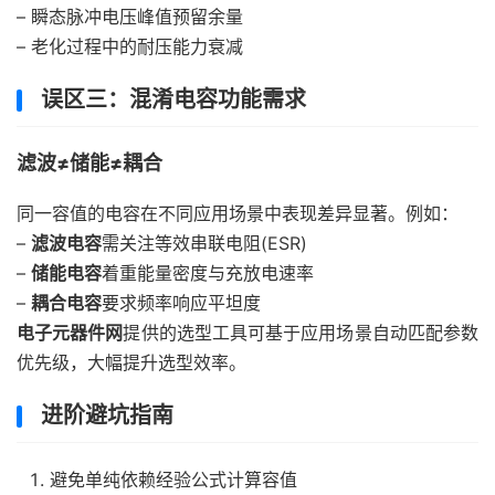
– 瞬态脉冲电压峰值预留余量
– 老化过程中的耐压能力衰减
误区三：混淆电容功能需求
滤波≠储能≠耦合
同一容值的电容在不同应用场景中表现差异显著。例如：
–
滤波电容
需关注等效串联电阻(ESR)
–
储能电容
着重能量密度与充放电速率
–
耦合电容
要求频率响应平坦度
电子元器件网
提供的选型工具可基于应用场景自动匹配参数
优先级，大幅提升选型效率。
进阶避坑指南
避免单纯依赖经验公式计算容值