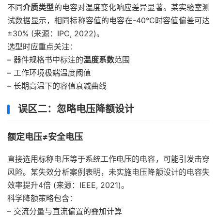
不同
介质类型
的电容对温度变化响应差异显著。某实验室测
试数据显示，相同标称容值的电容在-40℃时容值偏差可达
±30% (来源：IPC, 2022)。
选型时应重点关注：
– 器件规格书中标注的
温度系数
范围
– 工作环境极端温度阈值
– 长期高温下的容值衰减曲线
误区二：忽略电压降额设计
额定电压≠安全电压
直接选用标称电压等于系统工作电压的电容，可能引发击穿
风险。某失效分析案例表明，未实施电压降额设计的电容失
效率提升4倍 (来源：IEEE, 2021)。
科学降额策略包含：
– 交流分量与直流偏置的叠加计算