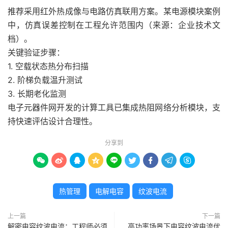
推荐采用红外热成像与电路仿真联用方案。某电源模块案例
中，仿真误差控制在工程允许范围内（来源：企业技术文
档）。
关键验证步骤：
1. 空载状态热分布扫描
2. 阶梯负载温升测试
3. 长期老化监测
电子元器件网开发的计算工具已集成热阻网络分析模块，支
持快速评估设计合理性。
分享到









热管理
电解电容
纹波电流
上一篇
下一篇
解密电容纹波电流：工程师必须
高功率场景下电容纹波电流优