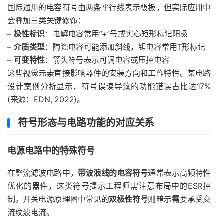
国际通用的电容符号由两条平行线表示极板，但实际应用中
会叠加三类关键修饰：
–
极性标识
：电解电容常用”+”号或实心矩形标记阳极
–
介质类型
：陶瓷电容可能添加斜线，钽电容常用T形标记
–
可变特性
：箭头符号表示可调电容或压控电容
这些视觉元素直接影响器件的安装方向和工作特性。某电路
设计案例分析显示，符号误读导致的功能错误占比达17%
(来源：EDN, 2022)。
符号形态与电路功能的对应关系
电源电路中的特殊符号
在整流滤波电路中，
带波浪线的电容符号
通常表示高频特性
优化的器件，这类符号提示工程师需注意布局中的ESR控
制。开关电源原理图中常见的
双极性符号
则暗示需要承受交
流纹波电流。