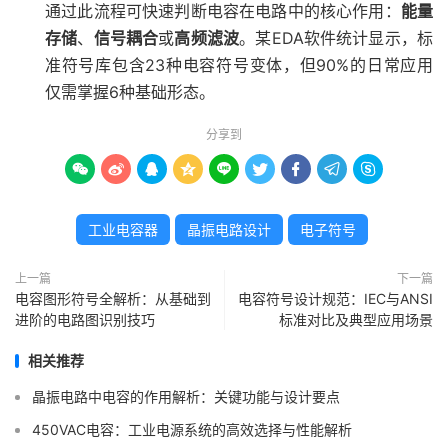
通过此流程可快速判断电容在电路中的核心作用：
能量
存储
、
信号耦合
或
高频滤波
。某EDA软件统计显示，标
准符号库包含23种电容符号变体，但90%的日常应用
仅需掌握6种基础形态。
分享到









工业电容器
晶振电路设计
电子符号
上一篇
下一篇
电容图形符号全解析：从基础到
电容符号设计规范：IEC与ANSI
进阶的电路图识别技巧
标准对比及典型应用场景
相关推荐
晶振电路中电容的作用解析：关键功能与设计要点
450VAC电容：工业电源系统的高效选择与性能解析