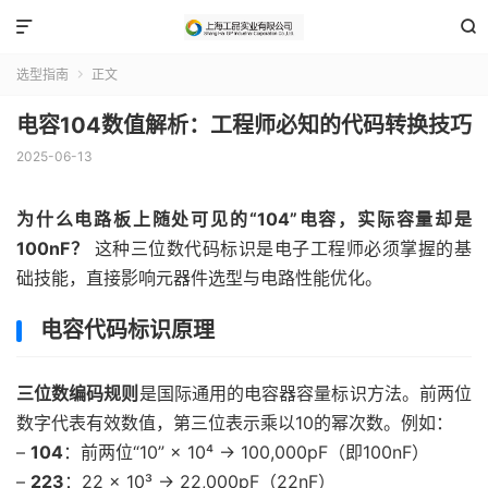


选型指南
正文

电容104数值解析：工程师必知的代码转换技巧
2025-06-13
为什么电路板上随处可见的“104”电容，实际容量却是
100nF？
这种三位数代码标识是电子工程师必须掌握的基
础技能，直接影响元器件选型与电路性能优化。
电容代码标识原理
三位数编码规则
是国际通用的电容器容量标识方法。前两位
数字代表有效数值，第三位表示乘以10的幂次数。例如：
–
104
：前两位“10” × 10⁴ → 100,000pF（即100nF）
–
223
：22 × 10³ → 22,000pF（22nF）