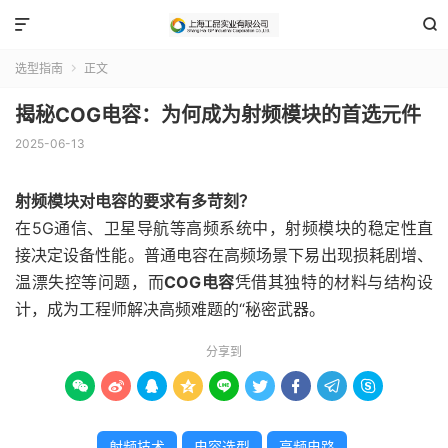


选型指南
正文

揭秘COG电容：为何成为射频模块的首选元件
2025-06-13
射频模块对电容的要求有多苛刻？
在5G通信、卫星导航等高频系统中，射频模块的稳定性直
接决定设备性能。普通电容在高频场景下易出现损耗剧增、
温漂失控等问题，而
COG电容
凭借其独特的材料与结构设
计，成为工程师解决高频难题的“秘密武器。
分享到









射频技术
电容选型
高频电路