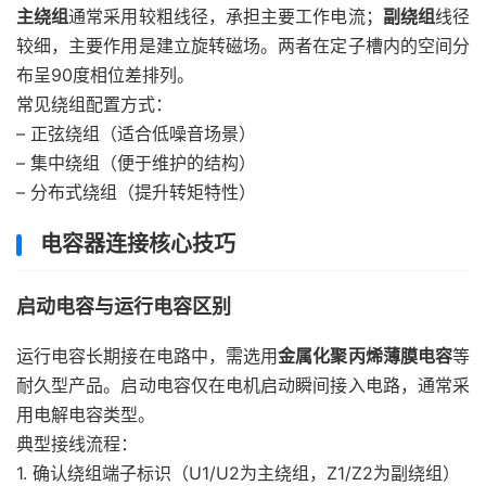
主绕组
通常采用较粗线径，承担主要工作电流；
副绕组
线径
较细，主要作用是建立旋转磁场。两者在定子槽内的空间分
布呈90度相位差排列。
常见绕组配置方式：
– 正弦绕组（适合低噪音场景）
– 集中绕组（便于维护的结构）
– 分布式绕组（提升转矩特性）
电容器连接核心技巧
启动电容与运行电容区别
运行电容长期接在电路中，需选用
金属化聚丙烯薄膜电容
等
耐久型产品。启动电容仅在电机启动瞬间接入电路，通常采
用电解电容类型。
典型接线流程：
1. 确认绕组端子标识（U1/U2为主绕组，Z1/Z2为副绕组）