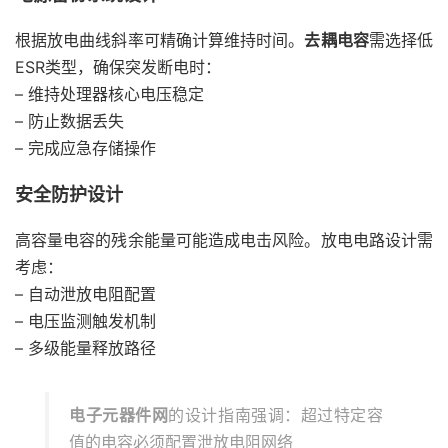
根据放电曲线斜率可精确计算维持时间。
去耦电容
需选择低
ESR类型，确保突发断电时：
– 维持处理器核心电压稳定
– 防止数据丢失
– 完成应急存储操作
安全防护设计
高容量电容的残余能量可能造成电击风险。放电电路设计需
考虑：
– 自动泄放电阻配置
– 电压监测触发机制
– 多级能量释放路径
电子元器件网
的设计指南强调：超过特定容
值的电容必须配置泄放电阻网络