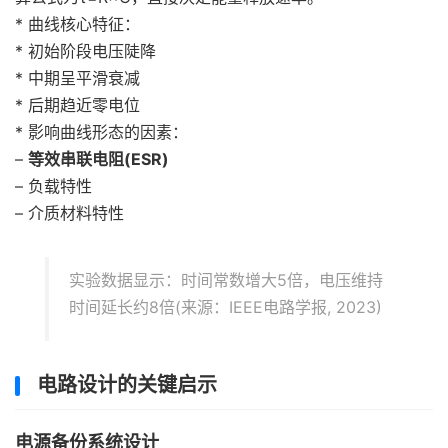
* 曲线核心特征：
* 初始阶段电压陡降
* 中期呈平滑衰减
* 后期趋近零电位
* 影响曲线形态的因素：
–
等效串联电阻(ESR)
– 负载特性
– 介质材料特性
实验数据显示：时间常数增大5倍，电压维持
时间延长约8倍(来源：IEEE电路学报, 2023)
电路设计的关键启示
电源备份系统设计