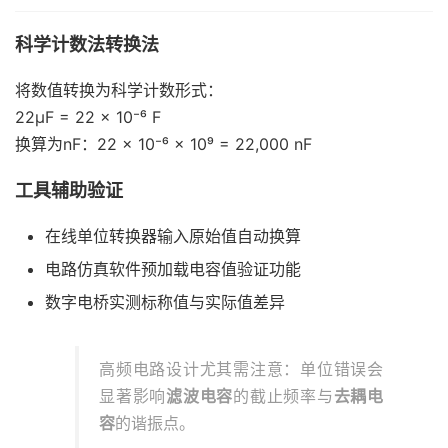
科学计数法转换法
将数值转换为科学计数形式：
22μF = 22 × 10⁻⁶ F
换算为nF：22 × 10⁻⁶ × 10⁹ = 22,000 nF
工具辅助验证
在线单位转换器输入原始值自动换算
电路仿真软件预加载电容值验证功能
数字电桥实测标称值与实际值差异
高频电路设计尤其需注意：单位错误会
显著影响
滤波电容
的截止频率与
去耦电
容
的谐振点。