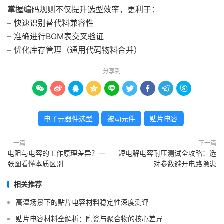
掌握编码规则不仅提升选型效率，更利于：
– 快速识别替代料兼容性
– 准确进行BOM表交叉验证
– 优化库存管理（通用代码物料合并）
分享到









电子元器件选型
被动元件
贴片电容
上一篇
下一篇
电阻与电容的工作原理差异？一
短电解电容耐压测试全攻略：选
张图看懂本质区别
对参数避开电路隐患
相关推荐
高温场景下的贴片电容材料稳定性深度测评
贴片电容材料全解析：陶瓷与聚合物的核心差异