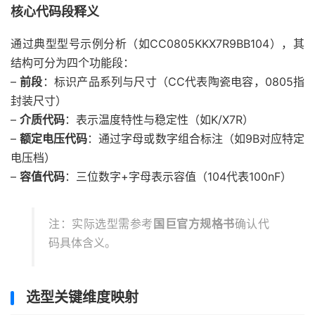
核心代码段释义
通过典型型号示例分析（如CC0805KKX7R9BB104），其
结构可分为四个功能段：
–
前段
：标识产品系列与尺寸（CC代表陶瓷电容，0805指
封装尺寸）
–
介质代码
：表示温度特性与稳定性（如K/X7R）
–
额定电压代码
：通过字母或数字组合标注（如9B对应特定
电压档）
–
容值代码
：三位数字+字母表示容值（104代表100nF）
注：实际选型需参考
国巨官方规格书
确认代
码具体含义。
选型关键维度映射