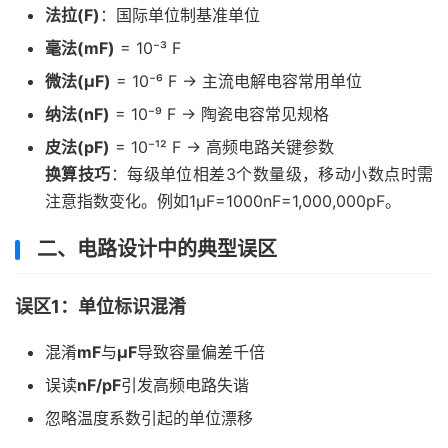
法拉(F)
：国际单位制基准单位
毫法(mF)
= 10⁻³ F
微法(μF)
= 10⁻⁶ F → 主流电解电容常用单位
纳法(nF)
= 10⁻⁹ F → 陶瓷电容常见规格
皮法(pF)
= 10⁻¹² F → 高频电路关键参数
换算技巧
：每级单位相差3个数量级，移动小数点时需
注意指数变化。例如1μF=1000nF=1,000,000pF。
二、电路设计中的典型误区
误区1：单位标识混淆
混淆
mF
与
μF
导致容量偏差千倍
误读
nF/pF
引发高频电路失谐
忽略温度系数引起的单位漂移