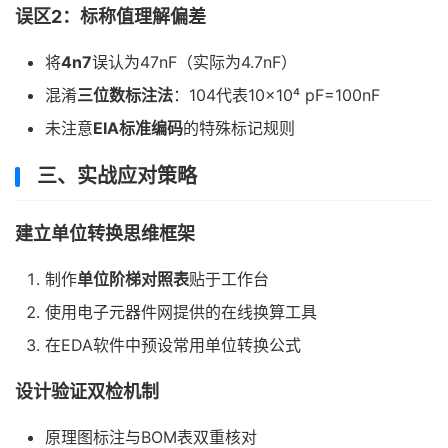
误区2：标称值理解偏差
将
4n7
误认为47nF（实际为4.7nF）
混淆
三位数标注法
：104代表10×10⁴ pF=100nF
未注意
EIA标准编码
的特殊标记规则
三、实战应对策略
建立单位转换思维框架
制作
单位阶梯对照表
贴于工作台
使用电子元器件网提供的在线换算工具
在EDA软件中预设常用单位转换公式
设计验证双检机制
原理图标注与BOM表双重核对