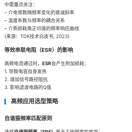
中需重点关注：
– 介电常数随频率变化的衰减斜率
– 温度系数与频率的耦合关系
– 介质损耗角正切值的频率响应曲线
(来源：TDK技术白皮书, 2023)
等效串联电阻（ESR）的影响
高频电流通过时，
ESR
会产生附加损耗：
1. 导致电容自身发热
2. 增加信号路径阻抗
3. 影响滤波电路的Q值
高频应用选型策略
自谐振频率匹配原则
选择
自谐振频率（SRF）
高于工作频率的电容：