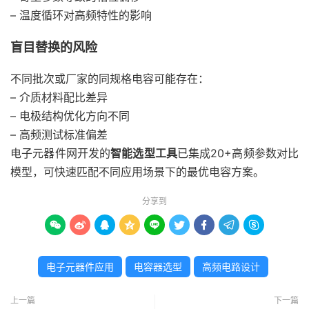
– 温度循环对高频特性的影响
盲目替换的风险
不同批次或厂家的同规格电容可能存在：
– 介质材料配比差异
– 电极结构优化方向不同
– 高频测试标准偏差
电子元器件网开发的
智能选型工具
已集成20+高频参数对比
模型，可快速匹配不同应用场景下的最优电容方案。
分享到









电子元器件应用
电容器选型
高频电路设计
上一篇
下一篇