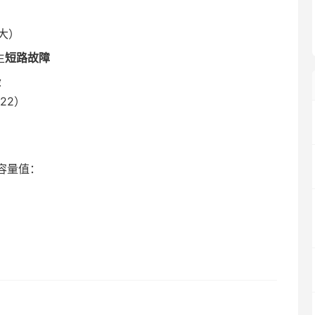
大）
生
短路故障
险
22）
容量值：