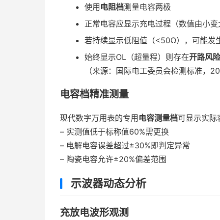
使用
电阻档
测量电容两极
正常电容应显示充电过程（数值由小变
若持续显示低阻值（<50Ω），可能发
始终显示OL（超量程）则存在
开路风
（来源：国际电工委员会检测标准，20
电容档精准测量
现代数字万用表的专用
电容测量档
可显示实际
– 实测值低于标称值60%需更换
– 电解电容误差超过±30%即判定异常
– 陶瓷电容允许±20%偏差范围
示波器动态分析
充放电波形观测