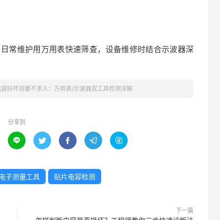
：日常维护用万用表快速筛查，设备维修时结合示波器深
电容好坏测量不求人：万用表/示波器双工具检测详解
分享到





电子测量工具
贴片电容检测
下一篇