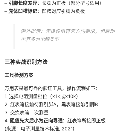
–
引脚长度差异
：长脚为正极（部分型号适用）
–
壳体凹槽标记
：凹槽对应引脚为负极
例外提示：无极性电容无方向要求，但启动
电容多为电解类型
三种实战识别方法
工具检测方案
万用表是最可靠的验证工具，操作流程如下：
1. 选择电阻测量档位（×1k或×10k）
2. 红表笔接触待测引脚A，黑表笔接触引脚B
3. 交换表笔二次测量
4.
阻值先大后小为正向导通
：红表笔所接即正极
(来源：电子测量技术标准, 2021)