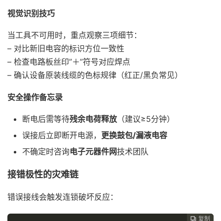
视觉识别技巧
当工具不可用时，重点观察三项细节：
– 对比新旧电容的标识方位一致性
– 检查电路板丝印”＋”符号对应焊点
– 确认设备原装线缆的色标规律（红正/黑负常见）
安全操作备忘录
断电后需等待
残余电荷释放
（建议≥5分钟）
误接后立即断开电源，
更换鼓包/漏液电容
不确定时咨询
电子元器件网
技术团队
接错极性的灾难链
错误接线会触发连锁破坏反应：
复制
