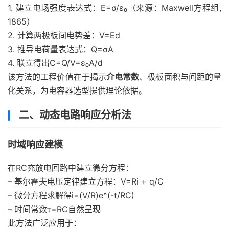
1. 建立电场强度表达式：E=σ/ε₀（来源：Maxwell方程组,
1865）
2. 计算两极板间电势差：V=Ed
3. 推导电荷量表达式：Q=σA
4. 联立得出C=Q/V=ε₀A/d
该方法的工程价值在于揭示
介电常数
、极板面积与间距的量
化关系，为电容器选型提供理论依据。
二、动态电路响应分析法
时域响应建模
在RC充放电回路中建立微分方程：
– 基尔霍夫电压定律建立方程：V=Ri + q/C
– 微分方程求解得i=(V/R)e^(-t/RC)
– 时间常数τ=RC自然呈现
此方法广泛应用于：