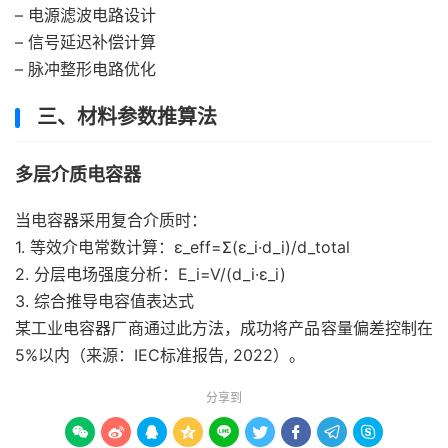
– 电源滤波电路设计
– 信号延迟补偿计算
– 脉冲整形电路优化
三、材料参数推算法
多层介质电容器
当电容器采用复合介质时：
1. 等效介电常数计算：ε_eff=Σ(ε_i·d_i)/d_total
2. 分层电场强度分析：E_i=V/(d_i·ε_i)
3. 综合推导电容值表达式
某工业电容器厂商通过此方法，成功将产品容量偏差控制在
5%以内（来源：IEC标准报告, 2022）。
分享到








